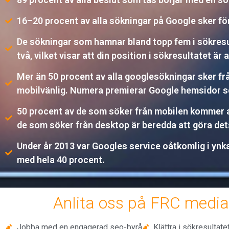
16–20 procent av alla sökningar på Google sker fö
De sökningar som hamnar bland topp fem i sökresulta
två, vilket visar att din position i sökresultatet är 
Mer än 50 procent av alla googlesökningar sker från 
mobilvänlig. Numera premierar Google hemsidor 
50 procent av de som söker från mobilen kommer att
de som söker från desktop är beredda att göra d
Under år 2013 var Googles service oåtkomlig i ynka
med hela 40 procent.
Anlita oss på FRC media 
Jobba med en engagerad seo-byrå
Klättra i sökresultate