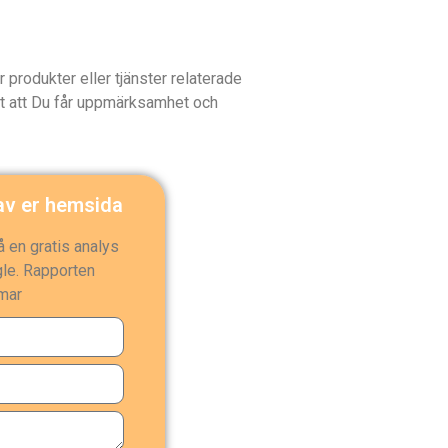
 produkter eller tjänster relaterade
det att Du får uppmärksamhet och
 av er hemsida
å en gratis analys
gle. Rapporten
mmar