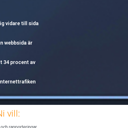
 vidare till sida
din webbsida är
t 34 procent av
internettrafiken
vill:
 och rapporteringar