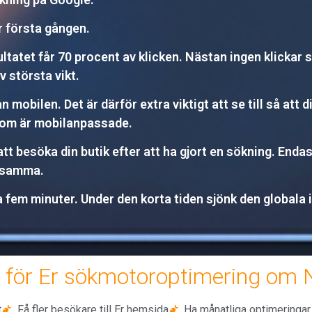
r första gången.
tet får 70 procent av klicken. Nästan ingen klickar sig
av största vikt.
mobilen. Det är därför extra viktigt att se till så att 
som är mobilanpassade.
 besöka din butik efter att ha gjort en sökning. Endas
etsamma.
 fem minuter. Under den korta tiden sjönk den globala 
för Er sökmotoroptimering om Ni 
t
Få fler besökare till Er hemsida
Ha månatliga optimeringar