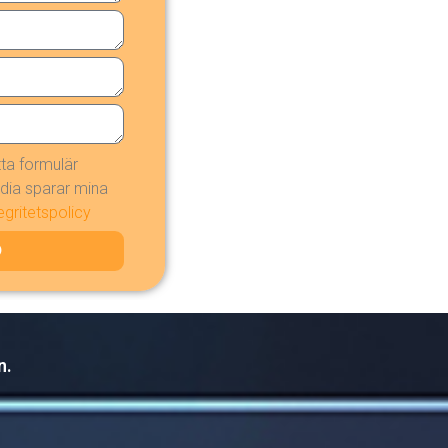
ta formulär
dia sparar mina
egritetspolicy
n.