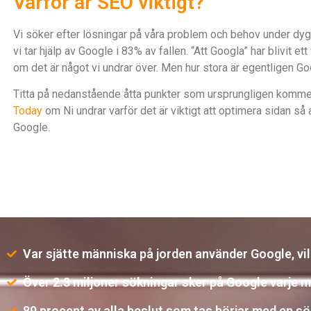
Varför är SEO viktigt?
Vi söker efter lösningar på våra problem och behov under dyg
vi tar hjälp av Google i 83% av fallen. “Att Googla” har blivit et
om det är något vi undrar över. Men hur stora är egentligen G
Titta på nedanstående åtta punkter som ursprungligen komme
Today
om Ni undrar varför det är viktigt att optimera sidan så
Google.
Var sjätte människa på jorden använder Google, v
Över 2.3 miljoner sökningar sker på Google varje m
89 procent av alla beslut som tas börjar med en s