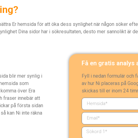
ing?
ättra Er hemsida för att öka dess synlighet när någon söker efter
 synlighet Dina sidor har i sökresultaten, desto mer sannolikt är 
Få en gratis analys
Fyll i nedan formulär och f
ida blir mer synlig i
av hur Ni placeras på Goo
 hemsida som
skickas till er inom 24 ti
tt komma över Era
h fraser innebär att
lickar på första sidan
så kan Ni inte räkna