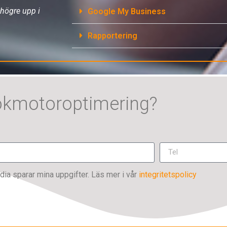
högre upp i
Google My Business
Rapportering
ökmotoroptimering?
dia sparar mina uppgifter. Läs mer i vår
integritetspolicy