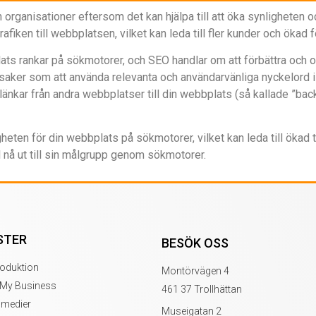
 organisationer eftersom det kan hjälpa till att öka synligheten o
iken till webbplatsen, vilket kan leda till fler kunder och ökad f
ats rankar på sökmotorer, och SEO handlar om att förbättra och o
aker som att använda relevanta och användarvänliga nyckelord i 
länkar från andra webbplatser till din webbplats (så kallade ”back
ten för din webbplats på sökmotorer, vilket kan leda till ökad tr
l nå ut till sin målgrupp genom sökmotorer.
STER
BESÖK OSS
oduktion
Montörvägen 4
 My Business
461 37 Trollhättan
 medier
Museigatan 2