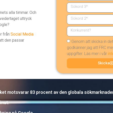
nets alla timmar. Och
t vedertaget uttryck
oogle?
r från
Social Media
 att den passar
Genom att skicka in det
godkänner jag att FRC me
uppgifter. Läs mer i vår
int
Skicka
ilket motsvarar 83 procent av den globala sökmarknade
inut.
ökning på Google.