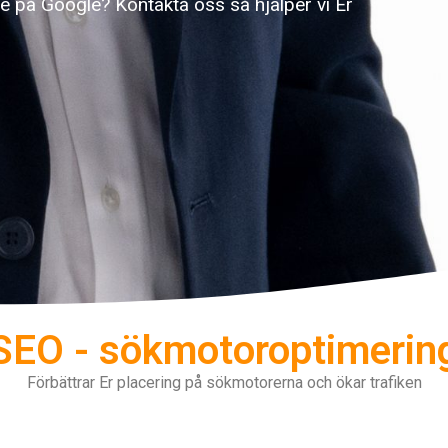
te på Google? Kontakta oss så hjälper vi Er
SEO - sökmotoroptimerin
Förbättrar Er placering på sökmotorerna och ökar trafiken